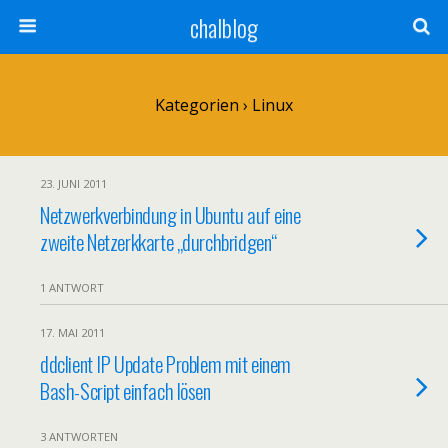
chalblog
Kategorien ›
Linux
23. JUNI 2011
Netzwerkverbindung in Ubuntu auf eine
zweite Netzerkkarte „durchbridgen“
1 ANTWORT
17. MAI 2011
ddclient IP Update Problem mit einem
Bash-Script einfach lösen
3 ANTWORTEN