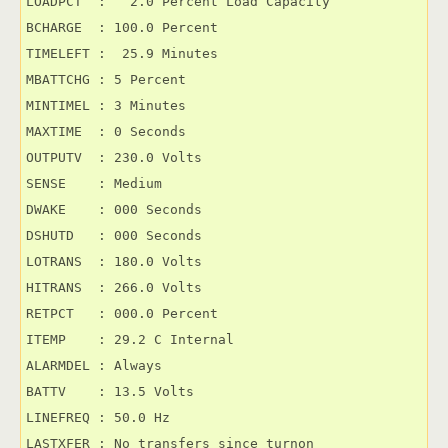
LOADPCT  :   2.0 Percent Load Capacity

BCHARGE  : 100.0 Percent

TIMELEFT :  25.9 Minutes

MBATTCHG : 5 Percent

MINTIMEL : 3 Minutes

MAXTIME  : 0 Seconds

OUTPUTV  : 230.0 Volts

SENSE    : Medium

DWAKE    : 000 Seconds

DSHUTD   : 000 Seconds

LOTRANS  : 180.0 Volts

HITRANS  : 266.0 Volts

RETPCT   : 000.0 Percent

ITEMP    : 29.2 C Internal

ALARMDEL : Always

BATTV    : 13.5 Volts

LINEFREQ : 50.0 Hz

LASTXFER : No transfers since turnon
